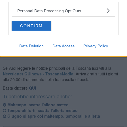
Personal Data Processing Opt Outs
Nella giornata di giovedì 2 Luglio i rovesci o temporali sparsi
dovrebbero interessare tutta la regione, con fenomeni localmente
CONFIRM
anche di forte intensità accompagnati da colpi di vento e grandine.
Data Deletion
Data Access
Privacy Policy
Se vuoi leggere le notizie principali della Toscana iscriviti alla
Newsletter QUInews - ToscanaMedia.
Arriva gratis tutti i giorni
alle 20:00 direttamente nella tua casella di posta.
Basta cliccare
QUI
Ti potrebbe interessare anche:
Maltempo, scatta l'allerta meteo
Temporali forti, scatta l'allerta meteo
Giugno si apre col maltempo, temporali e allerta