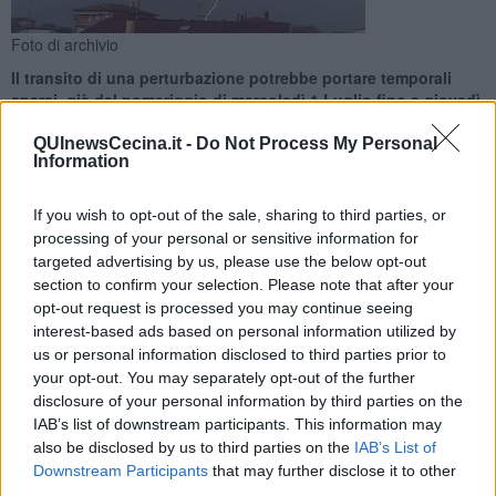
Foto di archivio
​Il transito di una perturbazione potrebbe portare temporali
sparsi, già dal pomeriggio di mercoledì 1 Luglio fino a giovedì
2. Costa e isole comprese
QUInewsCecina.it -
Do Not Process My Personal
Information
If you wish to opt-out of the sale, sharing to third parties, or
processing of your personal or sensitive information for
PROVINCIA DI LIVORNO —
La Sala operativa delle Protezione
targeted advertising by us, please use the below opt-out
civile regionale ha esteso fino a tutto giovedì 2 luglio il codice giallo
section to confirm your selection. Please note that after your
per temporali forti con rischio idrogeologico e idraulico del reticolo
opt-out request is processed you may continue seeing
minore in corso per quasi tutta la regione, includendo, dalle 21 di
interest-based ads based on personal information utilized by
oggi fino a tutta la giornata di domani, anche le residue zone
us or personal information disclosed to third parties prior to
meridionali e le isole, inizialmente escluse dall’allerta.
your opt-out. You may separately opt-out of the further
disclosure of your personal information by third parties on the
Il transito di una rapida perturbazione potrebbe portare temporali
IAB’s list of downstream participants. This information may
sparsi, già dal pomeriggio di mercoledì 1 Luglio. Dai rilievi
also be disclosed by us to third parties on the
IAB’s List of
settentrionali, nel pomeriggio, si estenderanno in serata sulle zone
di nord-ovest, costa inclusa, e quindi nelle zone interne.
Downstream Participants
that may further disclose it to other
third parties.