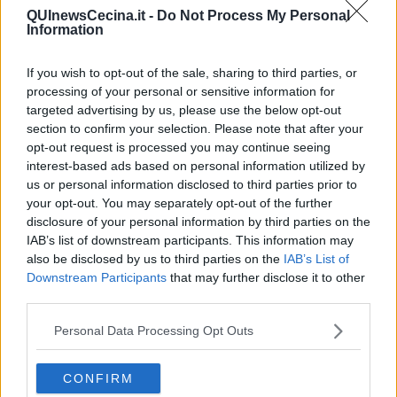
QUInewsCecina.it -
Do Not Process My Personal
Information
If you wish to opt-out of the sale, sharing to third parties, or
Ecco l'elenco dei prezzi del carburante in provincia di Livorno.
processing of your personal or sensitive information for
Comune per comune gli impianti più economici dove fare
targeted advertising by us, please use the below opt-out
rifornimento.
section to confirm your selection. Please note that after your
opt-out request is processed you may continue seeing
interest-based ads based on personal information utilized by
us or personal information disclosed to third parties prior to
your opt-out. You may separately opt-out of the further
disclosure of your personal information by third parties on the
PROVINCIA DI LIVORNO —
Questi i prezzi dei carburanti
rilevati
IAB’s list of downstream participants. This information may
al giorno 15 ottobre 2022
dal
Ministero dello sviluppo
also be disclosed by us to third parties on the
IAB’s List of
economico
Downstream Participants
that may further disclose it to other
third parties.
Personal Data Processing Opt Outs
CONFIRM