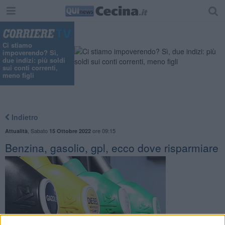
Ci stiamo
impoverendo? Sì,
due indizi: più soldi
sui conti correnti,
meno figli
Indietro
,
Sabato
ore 09:15
Attualità
15 Ottobre 2022
Benzina, gasolio, gpl, ecco dove risparmiare