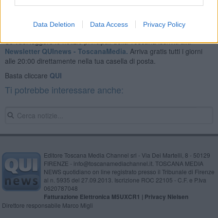
Data Deletion
Data Access
Privacy Policy
Se vuoi leggere le notizie principali della Toscana iscriviti alla
Newsletter QUInews - ToscanaMedia.
Arriva gratis tutti i giorni
alle 20:00 direttamente nella tua casella di posta.
Basta cliccare
QUI
Ti potrebbe interessare anche:
Editore Toscana Media Channel srl - Via Dei Martelli, 8 - 50129
FIRENZE - info@toscanamediachannel.it. TOSCANA MEDIA
NEWS quotidiano on line registrato presso il Tribunale di Firenze
al n. 5935 del 27.09.2013. Iscrizione ROC 22105 - C.F. e P.Iva
0620787048
Fatturazione Elettronica M5UXCR1 |
Privacy Nielsen
Direttore responsabile Marco Migli