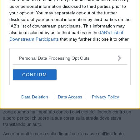
con a bordo l'infermiere del 118 per politrauma.
us or personal information disclosed to third parties prior to
your opt-out. You may separately opt-out of the further
disclosure of your personal information by third parties on the
IAB’s list of downstream participants. This information may
Una terza persona,
un 50enne di Cecina, che era a bordo
also be disclosed by us to third parties on the
IAB’s List of
dell'auto è stato portato al Pronto soccorso di Cecina in stato
Downstream Participants
that may further disclose it to other
di shock. Tutti e tre i pazienti erano coscienti.
third parties.
Sono intervenuti i vigili del fuoco di Livorno che hanno affidato i
feriti alle cure del personale sanitario presente.
Personal Data Processing Opt Outs
Intervenuti elisoccorso Pegaso 2, ambulanza infermieristica di
Cecina e 2 ambulanze della Pubblica Assistenza di Cecina e
CONFIRM
Bibbona.
Sul posto anche i carabinieri, la Polizia Municipale e la sindaca Lia
Burgalassi.
Data Deletion
Data Access
Privacy Policy
Secondo una prima ricostruzione il velivolo stava sorvolando la
zona quando ha impattato contro i cavi elettrici finendo contro un
albero per poi chiudere la sua corsa sulla strada dove stava
transitando un'auto.
Accertamenti in corso sulla dinamica e le cause dell'incidente.