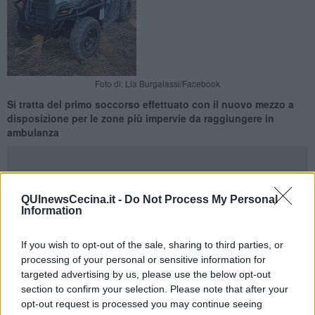
Foto di: Lia Burgalassi/Facebook
Si tratta del primo soccorso effettuato con il nuovo mezzo a
disposizione per le zone più impervie da raggiungere in
ambulanza
QUInewsCecina.it -
Do Not Process My Personal
Information
CECINA —
Primo intervento di soccorso per il presidio della
Pubblica Assistenza di Cecina in servizio nella pineta con il quad.
If you wish to opt-out of the sale, sharing to third parties, or
A darne notizia è la sindaca di Cecina, Lia Burgalassi con un post
processing of your personal or sensitive information for
su Facebook.
targeted advertising by us, please use the below opt-out
section to confirm your selection. Please note that after your
opt-out request is processed you may continue seeing