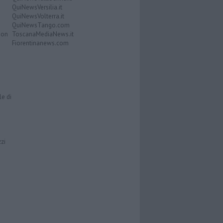
QuiNewsVersilia.it
QuiNewsVolterra.it
QuiNewsTango.com
Don
ToscanaMediaNews.it
Fiorentinanews.com
le di
zzi