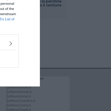
Così anche le panchine
 personal
raccontano il territorio
out of the
 downstream
B’s List of
IL NETWORK QuiNews.net
QuiNewsAbetone.it
QuiNewsAmiata.it
QuiNewsAnimali.it
QuiNewsArezzo.it
QuiNewsCasentino.it
QuiNewsCecina.it
QuiNewsChianti.it