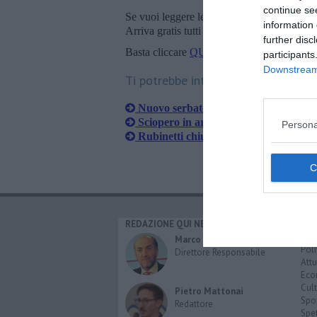
continue se
Se vuoi leggere le notizie principali della T
information 
Arriva gratis tutti i giorni alle 20:00 dirett
further disc
Basta cliccare
QUI
participants
Downstream 
Ti potrebbe interessare anche:
Nuovo serbatoio, intervento Asa sulla 
Sciopero in arrivo, servizi Asa non ga
Persona
Rubinetti chiusi per lavori di Asa
REDAZIONE QUI NEWS
CAT
Cro
Marco Migli
Poli
Direttore Responsabile
Attu
Eco
Cult
Pietro Mattonai
Spo
Redattore
Spet