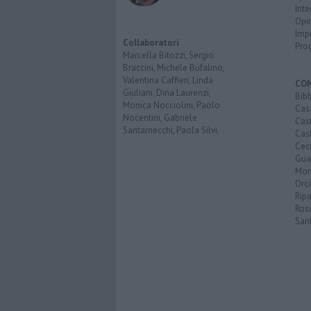
Inte
Opi
Imp
Collaboratori
Pro
Marcella Bitozzi, Sergio
Braccini, Michele Bufalino,
Valentina Caffieri, Linda
CO
Giuliani, Dina Laurenzi,
Bib
Monica Nocciolini, Paolo
Cas
Nocentini, Gabriele
Cas
Santarnecchi, Paola Silvi.
Cast
Cec
Guar
Mon
Orc
Ripa
Ros
San