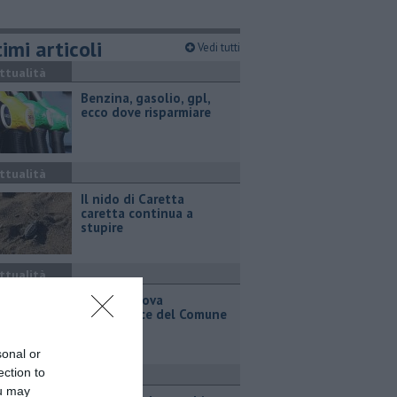
imi articoli
Vedi tutti
ttualità
​Benzina, gasolio, gpl,
ecco dove risparmiare
ttualità
Il nido di Caretta
caretta continua a
stupire
ttualità
Ecco la nuova
asfaltatrice del Comune
sonal or
ection to
ttualità
ou may