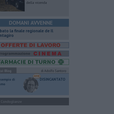
della vicenda
DOMANI AVVENNE
bato la finale regionale de Il
ntagiro
ui Blog
di Adolfo Santoro
DISINCANTATO
esempio di
ismo
Condoglianze