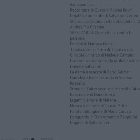
Gordiano Lupi
Raccontare di Gusto di Rubina Rovini
Legalità e non solo di Salvatore Calleri
Shalom La Cultura della Solidarietà di 
Andrea Pio Cristiani
VERSI-AMO di Chi mette al centro la
persona
Eureka! di Nausica Manzi
Tabasco senza filtro di Tabasco n.6
Ci vuole un fisico di Michele Campisi
Economia e territorio, da globale a loca
Daniele Salvadori
La dama a scacchi di Carlo Belciani
Due chiacchiere in cucina di Sabrina
Rossello
Storie dell'altro secolo di Marcella Bito
Easy ridere di Dario Greco
Legami d'amore di Malena ...
Musica e dintorni di Fausto Pirìto
Parole milonguere di Maria Caruso
Lo sguardo di Don Armando Zappolini
Leggere di Roberto Cerri