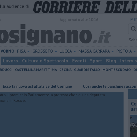
alla audience di
o
Aggiornato alle 10:16
ME
Sab
IVORNO
PISA
GROSSETO
LUCCA
MASSA CARRARA
PISTOIA
Lavoro
Cultura e Spettacolo
Eventi
Sport
Blog
Intervi
RDUCCI
CASTELLINA MARITTIMA
CECINA
GUARDISTALLO
MONTESCUDAIO
O
la nuova asfaltatrice del Comune
Così anche le panchine raccontano il t
Co
ar