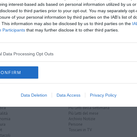
eing interest-based ads based on personal information utilized by us or
oscana iscriviti alla
Newsletter QUInews - ToscanaMedia.
disclosed to third parties prior to your opt-out. You may separately opt-
amente nella tua casella di posta.
losure of your personal information by third parties on the IAB’s list of
. This information may also be disclosed by us to third parties on the
IA
Participants
that may further disclose it to other third parties.
rete idrica
rantiti
l Data Processing Opt Outs
CONFIRM
Data Deletion
Data Access
Privacy Policy
EGORIE
RUBRICHE
naca
Le notizie di oggi
tica
Più Letti della settimana
alità
Più Letti del mese
nomia
Archivio Notizie
ura
Persone
rt
Toscani in TV
tacoli