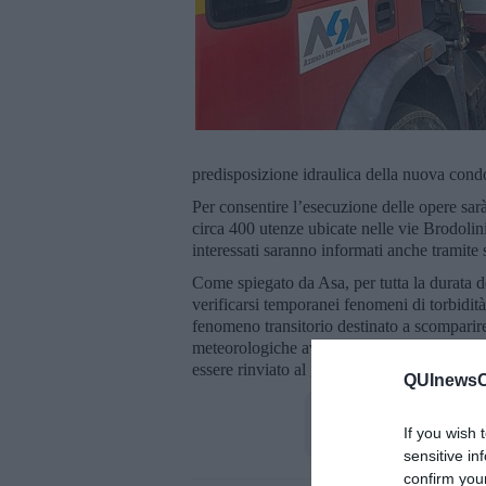
predisposizione idraulica della nuova con
Per consentire l’esecuzione delle opere sar
circa 400 utenze ubicate nelle vie Brodolini
interessati saranno informati anche tramite 
Come spiegato da Asa, per tutta la durata del
verificarsi temporanei fenomeni di torbidità 
fenomeno transitorio destinato a scomparire
meteorologiche avverse o eventuali imprevis
essere rinviato al giorno successivo.
QUInewsCe
If you wish 
sensitive in
confirm you