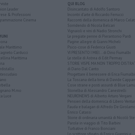
rviste
QUI BLOG
nion Leader
Disincantato di Adolfo Santoro
rese & Professioni
Incontri d'arte di Riccardo Ferrucci
grammazione Cinema
Racconti della domenica di Marco Celat
Sorridendo di Nicola Belcari
Vignaioli e vini di Nadio Stronchi
MUNI
Le pregiate penne di Pierantonio Pardi
bona
Pagine allegre di Gianni Micheli
ale Marittimo
Psico-cose di Federica Giusti
tagneto Carducci
VI PRESENTO I MIEI... di Dino Fiumalbi
ellina Marittima
Le stelle di Astrea di Edit Permay
ina
STORIE VISPE MA NON TROPPO DISTR
distallo
di Dario Dal Canto
tescudaio
Progettare il benessere di Erica Fiumalbi
iano
La Toscana della birra di Davide Cappan
rbella
Cose strane e posti assurdi di Blue Lam
ignano M.mo
Storielba di Alessandro Canestrelli
ta Luce
NEURONEWS di Alberto Arturo Vergani
Pensieri della domenica di Libero Ventur
Fauda e balagan di Alfredo De Girolam
Enrico Catassi
Storie di ordinaria umanità di Nicolò Ste
Parole in viaggio di Tito Barbini
Turbative di Franco Bonciani
Lo scrittore sfigato di Enrico Guerrini e