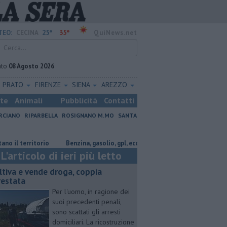
25°
35°
TEO:
CECINA
QuiNews.net
ato
08 Agosto 2026
PRATO
FIRENZE
SIENA
AREZZO
ste
Animali
Pubblicità
Contatti
RCIANO
RIPARBELLA
ROSIGNANO M.MO
SANTA
erritorio
​Benzina, gasolio, gpl, ecco dove risparmiare
Il nido di C
L'articolo di ieri più letto
ltiva e vende droga, coppia
restata
Per l'uomo, in ragione dei
suoi precedenti penali,
sono scattati gli arresti
domiciliari. La ricostruzione