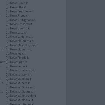
QuiNewsCuoio.it
QuiNewsElba.it
QuiNewsEmpolese.it
i
QuiNewsFirenze.it
QuiNewsGarfagnana.it
QuiNewsGrosseto.it
QuiNewsLivorno.it
QuiNewsLucca.it
QuiNewsLunigiana.it
QuiNewsMaremma.it
QuiNewsMassaCarrara.it
ATTE
QuiNewsMugello.it
QuiNewsPisa.it
QuiNewsPistoia.it
nari
QuiNewsPrato.it
a
QuiNewsSiena.it
QuiNewsValbisenzio.it
QuiNewsValdarno.it
i
QuiNewsValdelsa.it
o e
QuiNewsValdera.it
QuiNewsValdichiana.it
lla
QuiNewsValdicornia.it
QuiNewsValdinievole.it
QuiNewsValdisieve.it
QuiNewsValtiberina.it