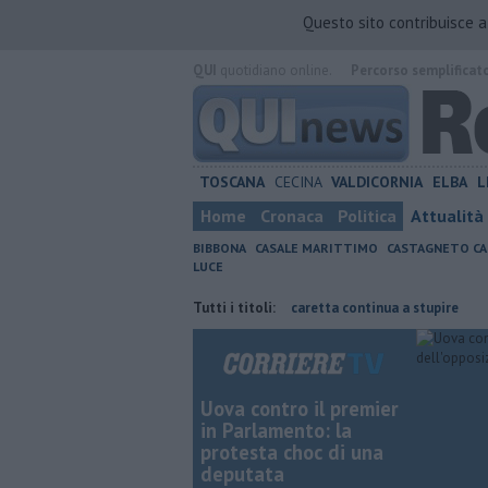
Questo sito contribuisce 
QUI
quotidiano online.
Percorso semplificat
TOSCANA
CECINA
VALDICORNIA
ELBA
L
Home
Cronaca
Politica
Attualità
BIBBONA
CASALE MARITTIMO
CASTAGNETO CA
LUCE
ove risparmiare
Il nido di Caretta caretta continua a stupire
Tutti i titoli:
Ecco 
Uova contro il premier
in Parlamento: la
protesta choc di una
deputata