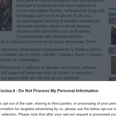
CECINA —
Asa ha comunicato che, nell’ambito dei
lavori per la realizzazione del nuovo serbatoio di
Cecina denominato Paratino, nella giornata di giovedì
Ult
28 Maggio, dalle ore 8,30 alle ore 16,30 circa,
saranno eseguiti interventi di modifica idraulica alla
A
tubazione esistente, situata in via del Paratino
all’altezza dell’intersezione con via Brodolini.
Contestualmente sarà effettuata anche la
dotta di adduzione proveniente dal pozzo denominato “Peep”.
à necessario interrompere temporaneamente la fornitura idrica a
A
, Cederna, Sin Le Noble, Allende, Togliatti e Torres. I cittadini
servizio di volantinaggio.
l’intervento e nella fase di ripristino del servizio, potranno
dell’acqua sull’intera rete idrica di Cecina. Si tratta di un
 col passare delle ore. Nel caso in cui condizioni
A
ti non consentissero l’esecuzione dei lavori, l’intervento potrà
cina.it -
Do Not Process My Personal Information
to opt-out of the sale, sharing to third parties, or processing of your per
formation for targeted advertising by us, please use the below opt-out s
A
r selection. Please note that after your opt-out request is processed y