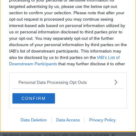
processing of your personal or sensitive information for
costa fino a Val di Cornia e arcipelago settentrionale, in
targeted advertising by us, please use the below opt-out
corrispondenza dei bacini Magra, Versilia, Serchio, Basso Serchio,
section to confirm your selection. Please note that after your
Ombrone Bisenzio, Valdarno inferiore, Reno Santerno, Foce
dell'Arno, Cornia e isole.
opt-out request is processed you may continue seeing
interest-based ads based on personal information utilized by
L'allerta per mareggiate scatta un po' più tardi, alle 6 di
us or personal information disclosed to third parties prior to
domani mattina, mercoledì 22 ottobre
, con durata fino alla
your opt-out. You may separately opt-out of the further
mezzanotte di domani, e riguarda la costa in corrispondenza dei
disclosure of your personal information by third parties on the
bacini Foce dell'Arno, Cornia e isole.
IAB’s list of downstream participants. This information may
Le province interessate dall'allerta regionale sono Massa Carrara,
also be disclosed by us to third parties on the
IAB’s List of
Lucca, Pisa, Livorno Grosseto, Pistoia, Prato, Firenze. Sulla
costa
Downstream Participants
that may further disclose it to other
etrusca e nell'interno delle province di Pisa e Livorno
, l'allerta
third parties.
di
livello moderato (arancione)
riguarda anche Cecina (LI),
Rosignano Marittimo (LI), Castellina Marittima (PI), Santa Luce
Personal Data Processing Opt Outs
(PI), Bibbona (LI), Casale Marittimo (PI), Castagneto Carducci
(LI), Castelnuovo di Val di Cecina (PI), Cecina (LI), Monteverdi
Marittimo (PI) e Pomarance (PI).
CONFIRM
Data Deletion
Data Access
Privacy Policy
Potranno verificarsi,
a causa del vento forte, blackout elettrici e
telefonici
, caduta di alberi, cornicioni e tegole, danneggiamenti alle
strutture provvisorie, problemi alla circolazione stradale, ai